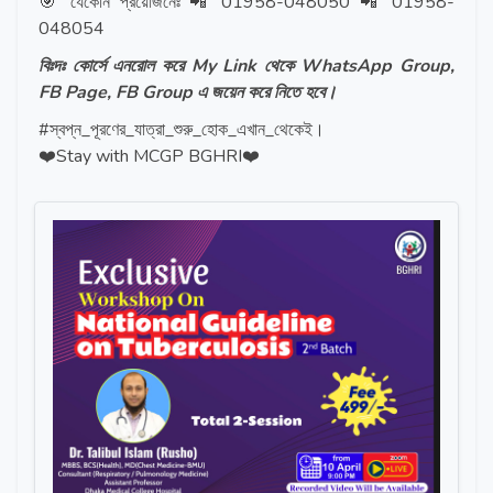
🎯 যেকোন প্রয়োজনেঃ 📲 01958-048050 📲 01958-
048054
বিঃদঃ কোর্সে এনরোল করে My Link থেকে WhatsApp Group,
FB Page, FB Group এ জয়েন করে নিতে হবে।
#স্বপ্ন_পূরণের_যাত্রা_শুরু_হোক_এখান_থেকেই।
❤️Stay with MCGP BGHRI❤️