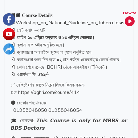
How to
🔲🔲 𝐂𝐨𝐮𝐫𝐬𝐞 𝐃𝐞𝐭𝐚𝐢𝐥𝐬:
🔖Workshop_on_National_Guideline_on_Tuberculosis
🔖 মোট ক্লাস –০২টি
🔖 তারিখ:
১০ এপ্রিল শুক্রবার ও ১৩ এপ্রিল সোমবার।
🔖 ক্লাস: রাত ৯টায় অনুষ্ঠিত হবে।
🔖 ক্লাসগুলো অনলাইনে জুমের মাধ্যমে অনুষ্ঠিত হবে।
🔖 ক্লাসগুলো শুরুর দিন হতে
০২
মাস পর্যন্ত ওয়েবসাইটে রেকর্ড থাকবে।
🔖 কোর্স শেষে রয়েছে BGHRI থেকে আকর্ষণীয় সার্টিফিকেট।
🔖 ওয়ার্কশপ ফি:
৪৯৯/-
✅ রেজিষ্ট্রেশন করতে নিচের লিংকে ক্লিক করুন-
👉 https://bghri.com/course/414
⚫️ যেকোন প্রয়োজনেঃ
01958048050 01958048054
🎓 যোগ্যতা: 𝙏𝙝𝙞𝙨 𝘾𝙤𝙪𝙧𝙨𝙚 𝙞𝙨 𝙤𝙣𝙡𝙮 𝙛𝙤𝙧 𝙈𝘽𝘽𝙎 𝙤𝙧
𝘽𝘿𝙎 𝘿𝙤𝙘𝙩𝙤𝙧𝙨